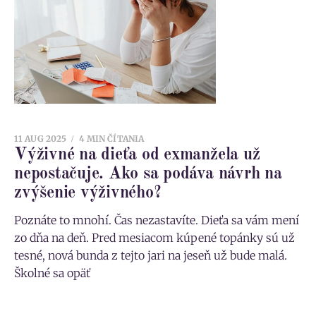
11 AUG 2025
4 MIN ČÍTANIA
Výživné na dieťa od exmanžela už
nepostačuje. Ako sa podáva návrh na
zvýšenie výživného?
Poznáte to mnohí. Čas nezastavíte. Dieťa sa vám mení
zo dňa na deň. Pred mesiacom kúpené topánky sú už
tesné, nová bunda z tejto jari na jeseň už bude malá.
Školné sa opäť