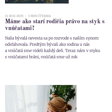
11 AUG 2025
3 MIN ČÍTANIA
Máme ako starí rodičia právo na styk s
vnúčatami?
Naša bývalá nevesta sa po rozvode s naším synom
odsťahovala. Predtým bývali ako rodina u nás
a vnúčatá sme videli každý deň. Teraz nám v styku
s vnúčatami bráni, vnúčatá sme už rok