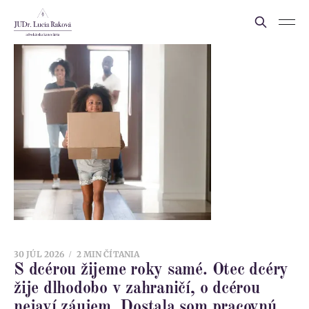
30 JÚL 2026
2 MIN ČÍTANIA
S dcérou žijeme roky samé. Otec dcéry
žije dlhodobo v zahraničí, o dcérou
nejaví záujem. Dostala som pracovnú