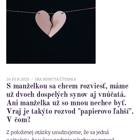
26 FEB 2025
IBA MINÚTA ČÍTANIA
S manželkou sa chcem rozviesť, máme
už dvoch dospelých synov aj vnúčatá.
Ani manželka už so mnou nechce byť.
Vraj je takýto rozvod "papierovo ľahší".
V čom?
Z položenej otázky usudzujeme, že sa jedná