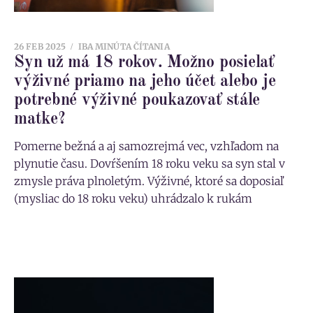
26 FEB 2025
IBA MINÚTA ČÍTANIA
Syn už má 18 rokov. Možno posielať
výživné priamo na jeho účet alebo je
potrebné výživné poukazovať stále
matke?
Pomerne bežná a aj samozrejmá vec, vzhľadom na
plynutie času. Dovŕšením 18 roku veku sa syn stal v
zmysle práva plnoletým. Výživné, ktoré sa doposiaľ
(mysliac do 18 roku veku) uhrádzalo k rukám