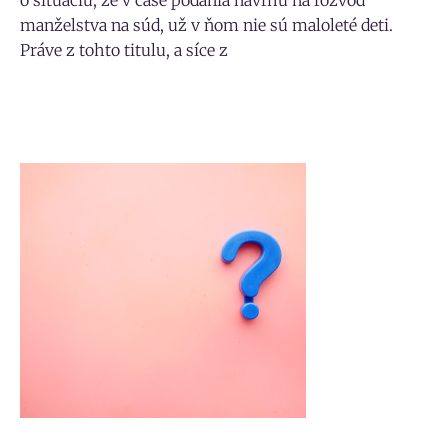
o situáciu, že v čase podania návrhu na rozvod
manželstva na súd, už v ňom nie sú maloleté deti.
Práve z tohto titulu, a síce z