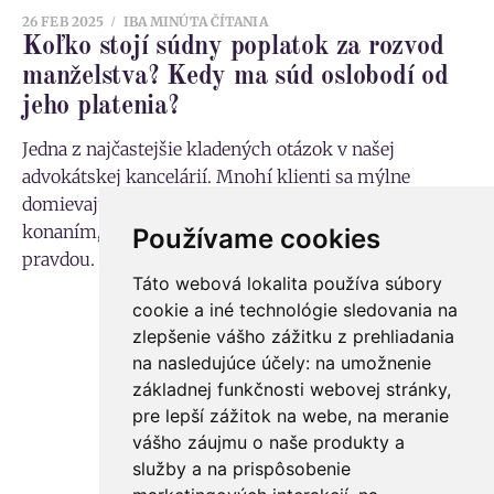
26 FEB 2025
IBA MINÚTA ČÍTANIA
Koľko stojí súdny poplatok za rozvod
manželstva? Kedy ma súd oslobodí od
jeho platenia?
Jedna z najčastejšie kladených otázok v našej
advokátskej kancelárií. Mnohí klienti sa mýlne
domievajú, že konanie o rozvod manželstva je
konaním, ktoré nie je spoplatnené vôbec. No, opak je
Používame cookies
pravdou. Je však možné,
Táto webová lokalita používa súbory
cookie a iné technológie sledovania na
zlepšenie vášho zážitku z prehliadania
na nasledujúce účely:
na umožnenie
základnej funkčnosti webovej stránky
,
pre lepší zážitok na webe
,
na meranie
vášho záujmu o naše produkty a
služby a na prispôsobenie